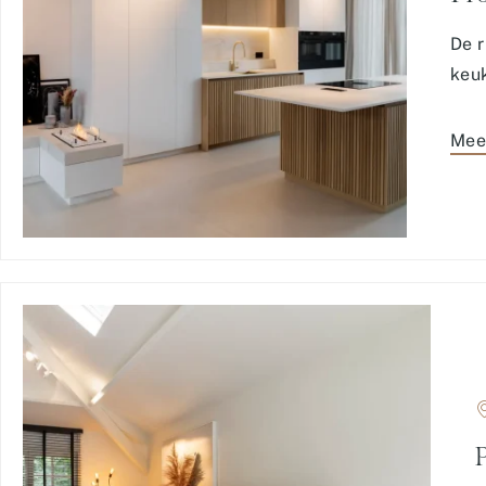
De r
keuk
Mee
P