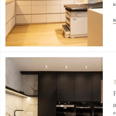
k
M
P
D
c