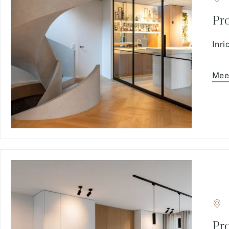
Pro
Inri
Mee
Pr