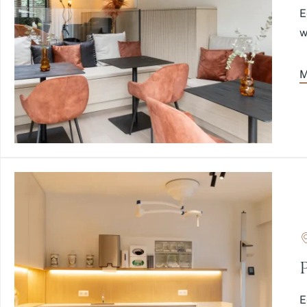
E
w
M
E