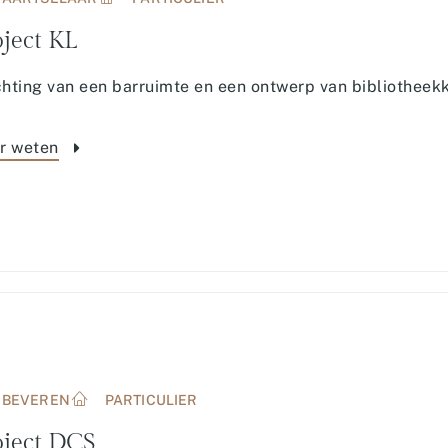
ject KL
chting van een barruimte en een ontwerp van bibliotheekk
r weten
BEVEREN
PARTICULIER
oject DCS