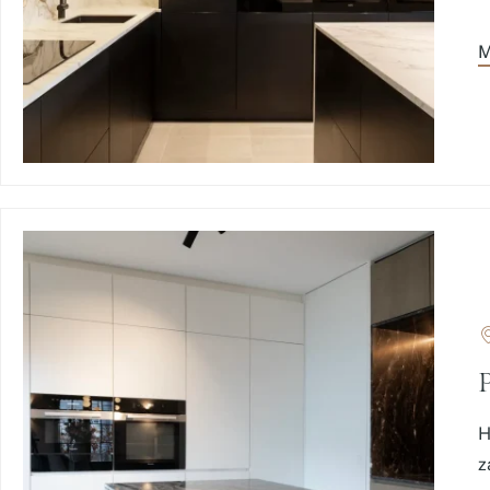
M
H
z