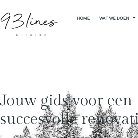
HOME
WAT WE DOEN
Jouw
gids
voor
een
succesvolle
renovati