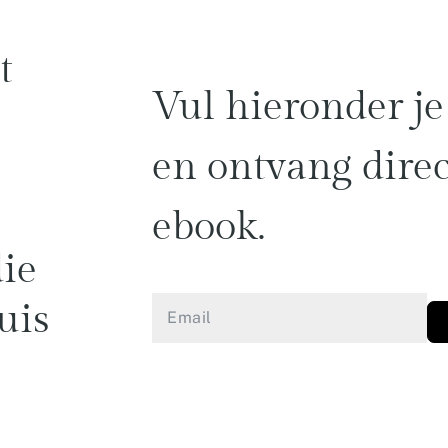
t
Vul
hieronder
je
en
ontvang
direc
ebook.
die
uis