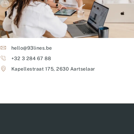
hello@93lines.be
+32 3 284 67 88
Kapellestraat 175, 2630 Aartselaar