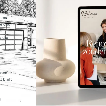
et
 ons
ee door
e
e die
t
nsen
 blijft
n