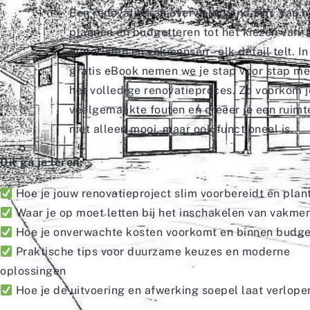
Een renovatie kan overweldigend zijn. Van h
plannen en budgetteren tot het kiezen van
materialen en vakmensen – elk detail telt. In
gratis eBook nemen we je stap voor stap m
het volledige renovatieproces. Zo voorkom j
veelgemaakte fouten en creëer je een ruimt
niet alleen mooi, maar ook functioneel is.
Dit ga je leren:
Hoe je jouw renovatieproject slim voorbereidt en plan
Waar je op moet letten bij het inschakelen van vakme
Hoe je onverwachte kosten voorkomt en binnen budget
Praktische tips voor duurzame keuzes en moderne
oplossingen
Hoe je de uitvoering en afwerking soepel laat verlope